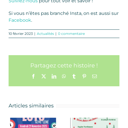
Suiviez-nous
pour tout voir et savoir !
Si vous n’êtes pas branché Insta, on est aussi sur
Facebook
.
10 février 2023
|
Actualités
|
0 commentaire
Partagez cette histoire !
Facebook
X
LinkedIn
WhatsApp
Tumblr
Pinterest
Email
Articles similaires