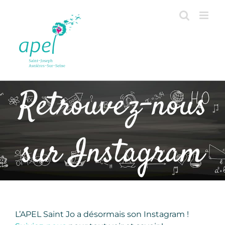
Passer
au
contenu
Retrouvez-nous
sur Instagram
L’APEL Saint Jo a désormais son Instagram !