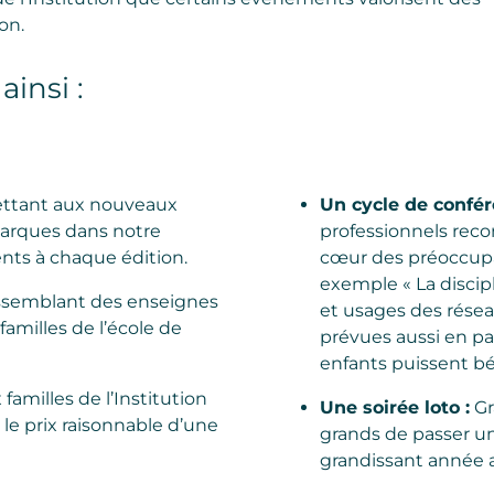
on.
insi :
ttant aux nouveaux
Un cycle de confér
marques dans notre
professionnels reco
ents à chaque édition.
cœur des préoccupa
exemple « La discip
ssemblant des enseignes
et usages des résea
milles de l’école de
prévues aussi en par
enfants puissent bé
amilles de l’Institution
Une soirée loto :
Gr
 le prix raisonnable d’une
grands de passer un
grandissant année 