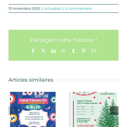
10 novembre 2020
|
Actualités
|
0 commentaire
Partagez cette histoire !
Facebook
X
LinkedIn
WhatsApp
Tumblr
Pinterest
Email
Articles similaires
Sapins de
COMMANDE
noël de l’Apel
SWEATS
2025