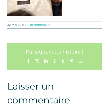
22 mai 2019
|
0 commentaire
Partagez cette histoire !
Facebook
X
LinkedIn
WhatsApp
Tumblr
Pinterest
Email
Laisser un
commentaire