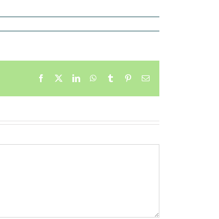
Facebook
X
LinkedIn
WhatsApp
Tumblr
Pinterest
Email