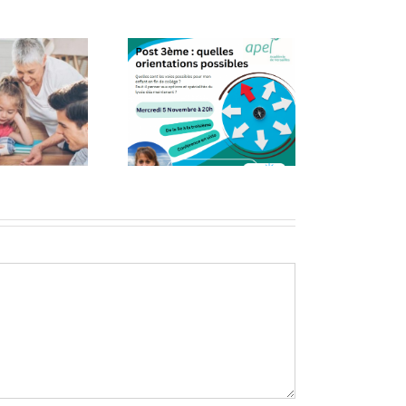
Post 3ème,
quelles
Loto du
rientations
Collège
possibles ?