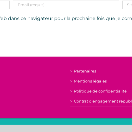
eb dans ce navigateur pour la prochaine fois que je co
Partenaires
Mentions légales
Politique de confidentialité
Contrat d’engagement républ
sociation loi 1901, dont les statuts sont disponibles sur simple demande aup
© Copyright
2026 | APEL St Joseph