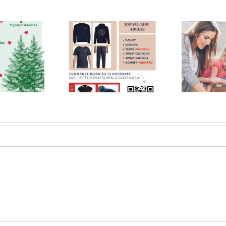
Vivre
OMMANDE
pleinement
SWEATS
les moments
o
en famille