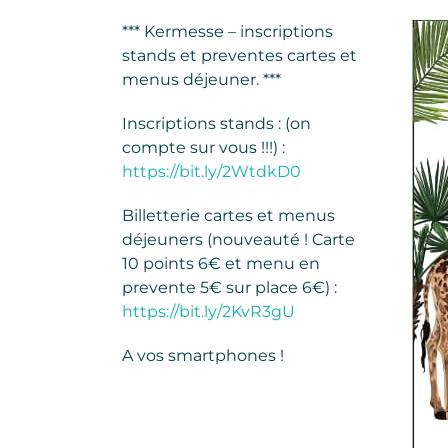
*** Kermesse – inscriptions
stands et preventes cartes et
menus déjeuner. ***
Inscriptions stands : (on
compte sur vous !!!) :
https://bit.ly/2WtdkD0
Billetterie cartes et menus
déjeuners (nouveauté ! Carte
10 points 6€ et menu en
prevente 5€ sur place 6€) :
https://bit.ly/2KvR3gU
A vos smartphones !