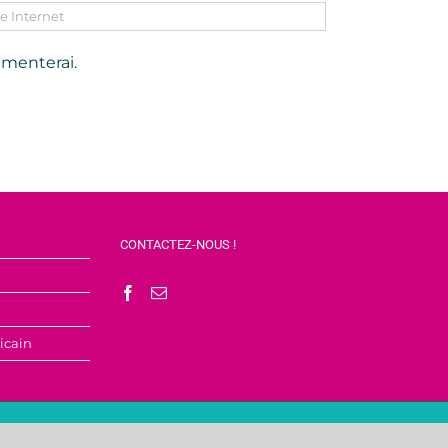
mmenterai.
CONTACTEZ-NOUS !
icain
rès du bureau de l’association.