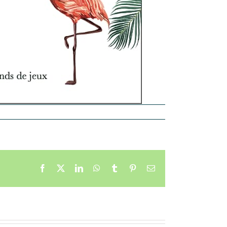
Facebook
X
LinkedIn
WhatsApp
Tumblr
Pinterest
Email