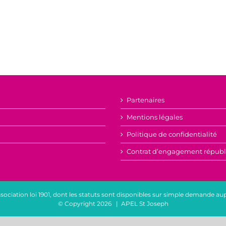
Partenaires
Mentions légales
Politique de confidentialité
Contrat d’engagement républ
sociation loi 1901, dont les statuts sont disponibles sur simple demande aup
© Copyright
2026 | APEL St Joseph