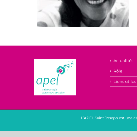
Actualités
Rôle
Liens utiles
L’APEL Saint Joseph est une as